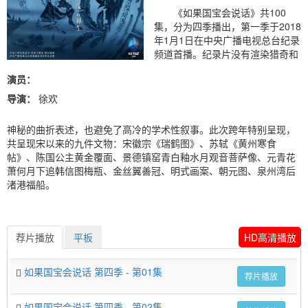
《如果国宝会说话》共100
集，分为四季播出，第一季于2018
年1月1日在中央广播电视总台纪录
频道首播。纪录片没有渲染猎奇和
演员：
导演：
徐欢
神秘的曲折表述，也避免了高冷的学术性叙事。此次跨年特别呈现，
共呈现宋以来的九件文物：宋徽宗《瑞鹤图》、苏轼《黄州寒食
帖》、陈国公主黄金覆面、景德镇窑青白釉水月观音菩萨像、元青花
萧何月下追韩信图梅瓶、金丝翼善冠、明式画案、朝元图、泉州湾后
渚港福船。
荐片播放
平板
HD高清播放
如果国宝会说话 第四季 - 第01集
荐片播放
如果国宝会说话 第四季 - 第02集