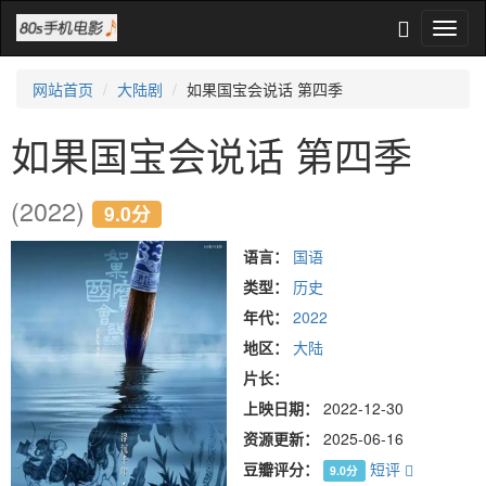
网站首页
大陆剧
如果国宝会说话 第四季
如果国宝会说话 第四季
(2022)
9.0分
语言：
国语
类型：
历史
年代：
2022
地区：
大陆
片长：
上映日期：
2022-12-30
资源更新：
2025-06-16
豆瓣评分：
短评
9.0分