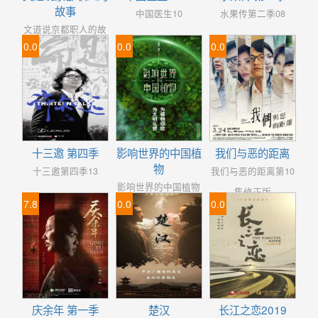
故事
中国医生10
水果传第二季08
文道说京都职人的故
0.0
0.0
0.0
事05
十三邀 第四季
影响世界的中国植
我们与恶的距离
物
十三邀第四季13
我们与恶的距离第10
影响世界的中国植物
集修正版
7.8
0.0
0.0
10
庆余年 第一季
楚汉
长江之恋2019