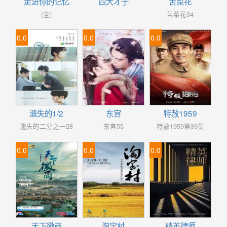
走进你的记忆
四大才子
苦菜花
(全)
苦菜花34
0.0
0.0
0.0
遗失的1/2
东宫
特赦1959
遗失的二分之一28
东宫55
特赦1959第39集
0.0
0.0
0.0
天下徽商
淘宝村
精英律师