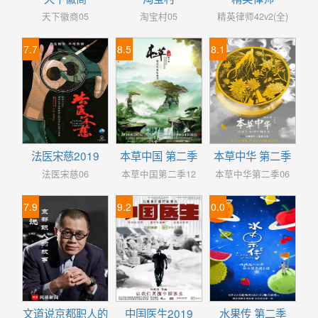
天下徽商05
淘宝村05
精英律师42v2(全)
7.7
8.5
8.1
法医宋慈2019
本草中国 第二季
本草中华 第二季
法医宋慈06
本草中国第二季12
本草中华第二季06
7.9
9.2
0.0
文道说京都职人的
中国医生2019
水果传 第二季