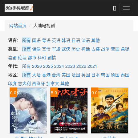
网站首页
大陆电视剧
语言：
所有
国语
粤语
英语
韩语
日语
法语
其他
类型：
所有
偶像
言情
军旅
武侠
历史
神话
古装
战争
警匪
悬疑
喜剧
伦理
都市
科幻
剧情
年代：
所有
2026
2025
2024
2023
2022
2021
地区：
所有
大陆
香港
台湾
美国
法国
英国
日本
韩国
德国
泰国
印度
意大利
西班牙
加拿大
其他
0.0
5.0
0.0