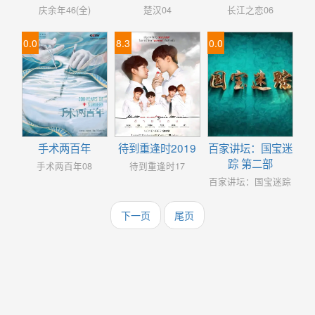
庆余年46(全)
楚汉04
长江之恋06
0.0
8.3
0.0
手术两百年
待到重逢时2019
百家讲坛：国宝迷
踪 第二部
手术两百年08
待到重逢时17
百家讲坛：国宝迷踪
第二部22
下一页
尾页