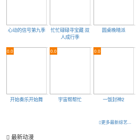
心动的信号第九季
忙忙碌碌寻宝藏·双
圆桌晚晴派
人成行季
0.0
0.0
0.0
开始奏乐开始舞
宇宙帮帮忙
一饭封神2
更多最新综艺...
最新动漫