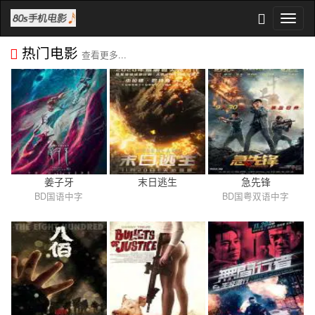
热门电影
查看更多...
姜子牙
末日逃生
急先锋
BD国语中字
BD国粤双语中字