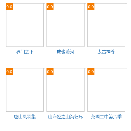
0.0
0.0
0.0
界门之下
成也萧河
太古神尊
0.0
0.0
0.0
唐山凤羽集
山海经之山海归序
茶啊二中第六季