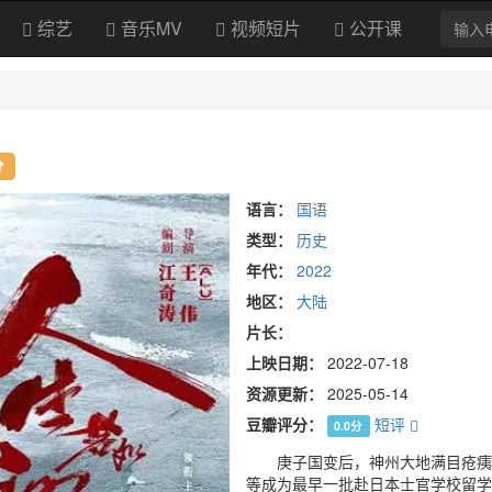
综艺
音乐MV
视频短片
公开课
分
语言：
国语
类型：
历史
年代：
2022
地区：
大陆
片长：
上映日期：
2022-07-18
资源更新：
2025-05-14
豆瓣评分：
短评
0.0分
庚子国变后，神州大地满目疮痍，
等成为最早一批赴日本士官学校留学