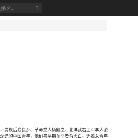
贵族后裔良乡、革命党人杨凯之、北洋武右卫军李人骏
深造的中国青年，他们与早期革命者俞天白、逃婚女青年