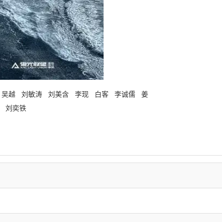
 吴越 刘敏涛 刘美含 李现 白客 李诚儒 姜
顺 刘奕铁