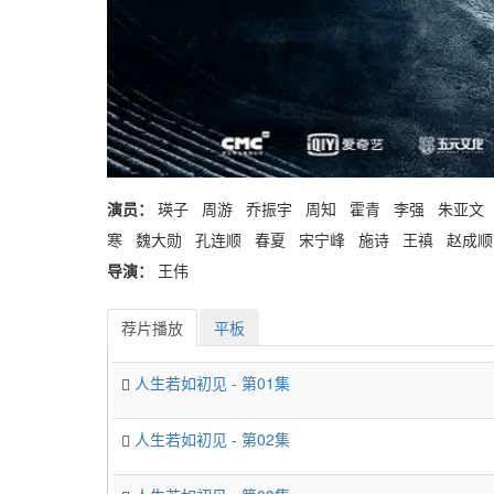
演员：
瑛子 周游 乔振宇 周知 霍青 李强 朱亚文
寒 魏大勋 孔连顺 春夏 宋宁峰 施诗 王禛 赵成
导演：
王伟
荐片播放
平板
人生若如初见 - 第01集
人生若如初见 - 第02集