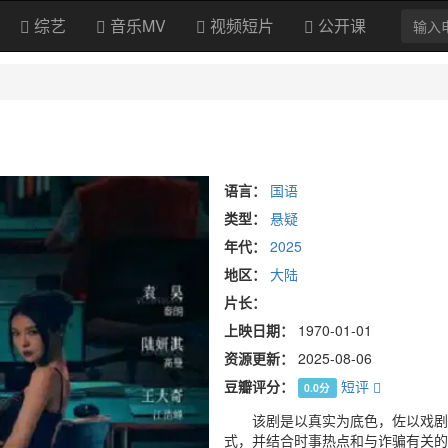
综艺
音乐MV
视频短片
公开课
语言：
国语
类型：
悬疑
年代：
2025
地区：
大陆
片长：
上映日期：
1970-01-01
资源更新：
2025-08-06
豆瓣评分：
短评
0.0分
该剧是以真实为底色，佐以戏剧化
式，并结合时事热点和与诈骗有关的