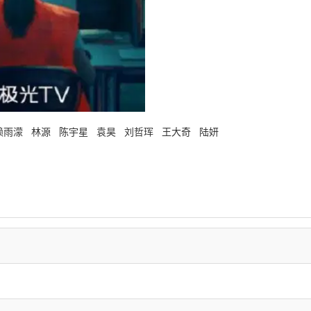
赖雨濛 林源 陈宇星 袁昊 刘哲珲 王大奇 陆妍