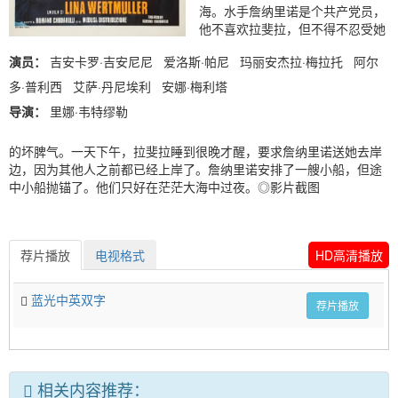
海。水手詹纳里诺是个共产党员，
他不喜欢拉斐拉，但不得不忍受她
演员：
吉安卡罗·吉安尼尼 爱洛斯·帕尼 玛丽安杰拉·梅拉托 阿尔
多·普利西 艾萨·丹尼埃利 安娜·梅利塔
导演：
里娜·韦特缪勒
的坏脾气。一天下午，拉斐拉睡到很晚才醒，要求詹纳里诺送她去岸
边，因为其他人之前都已经上岸了。詹纳里诺安排了一艘小船，但途
中小船抛锚了。他们只好在茫茫大海中过夜。◎影片截图
荐片播放
电视格式
HD高清播放
蓝光中英双字
荐片播放
相关内容推荐：