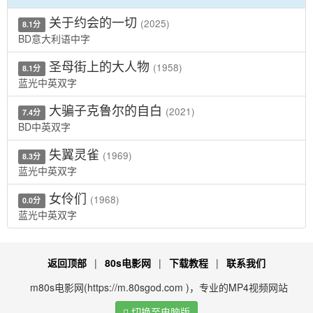
关于约会的一切
(2025)
8.1分
BD意大利语中字
圣母街上的大人物
(1958)
8.1分
蓝光中英双字
大骗子克鲁尔的自白
(2021)
7.4分
BD中英双字
失翼灵雀
(1969)
8.3分
蓝光中英双字
女伶们
(1968)
0.0分
蓝光中英双字
返回顶部
|
80s电影网
|
下载教程
|
联系我们
m80s电影网(https://m.80sgod.com )，专业的MP4视频网站
切换至电脑版