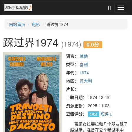
网站首页
电影
踩过界1974
踩过界1974
(1974)
0.0分
语言：
其他
类型：
喜剧
年代：
1974
地区：
意大利
片长：
上映日期：
1974-12-19
资源更新：
2025-11-03
豆瓣评分：
短评
0.0分
富家女拉斐拉和几个朋友租了
一艘游艇，准备在夏季畅游地中