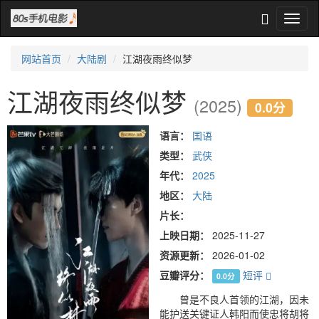
网站首页
大陆剧
江湖夜雨终似梦
江湖夜雨终似梦
(2025)
0.0分
语言：
国语
类型：
武侠
年代：
2025
地区：
大陆
片长：
上映日期：
2025-11-27
资源更新：
2026-01-02
豆瓣评分：
短评
0.0分
曾是不良人首领的江湖，因未
能护送关键证人韩阳而使忠将胡将