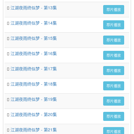
江湖夜雨终似梦 - 第13集
荐片播放
江湖夜雨终似梦 - 第14集
荐片播放
江湖夜雨终似梦 - 第15集
荐片播放
江湖夜雨终似梦 - 第16集
荐片播放
江湖夜雨终似梦 - 第17集
荐片播放
江湖夜雨终似梦 - 第18集
荐片播放
江湖夜雨终似梦 - 第19集
荐片播放
江湖夜雨终似梦 - 第20集
荐片播放
江湖夜雨终似梦 - 第21集
荐片播放