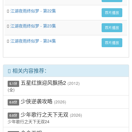
江湖夜雨终似梦 - 第22集
荐片播放
江湖夜雨终似梦 - 第23集
荐片播放
江湖夜雨终似梦 - 第24集
荐片播放
相关内容推荐：
五星红旗迎风飘扬2
(2012)
5.1分
(全)
少侠逆袭攻略
(2026)
0.0分
少年歌行之天下无双
(2026)
0.0分
少年歌行之天下无双24