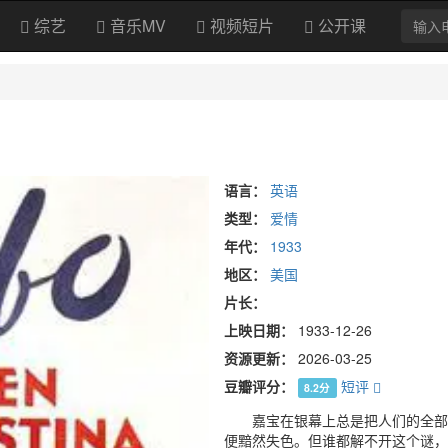
综艺
音乐MV
视频短片
公开课
语言：
英语
类型：
爱情
年代：
1933
地区：
美国
片长：
上映日期：
1933-12-26
资源更新：
2026-03-25
豆瓣评分：
短评
8.2分
嘉宝在银幕上总是把人们的全部
便黯然失色。但谁都解不开这个谜，