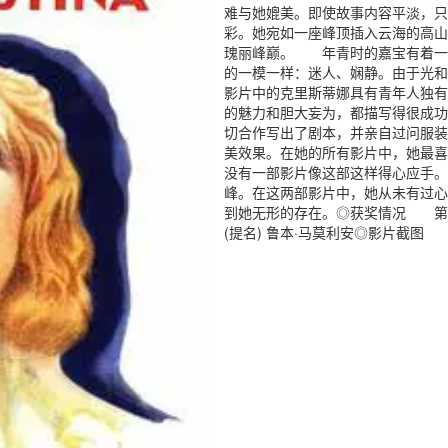
难与她媲美。即使故事内容平淡，只
彩。她宛如一座峰顶插入云海的高山
瑰丽峰巅。 年青时的嘉宝有着一
的一模一样：迷人、娴静。由于光
影片中的克里斯蒂娜具有青年人独有
的魅力和胆大妄为，都描写得很成功
切合作写出了剧本，并亲自过问服装
美效果。在她的所有影片中，她最喜
没有一部影片像这部这样得心应手
峰。在这两部影片中，她从未有过心
到她无形的存在。◎获奖情况 第2
(提名) 鲁本·马莫利安◎影片截图