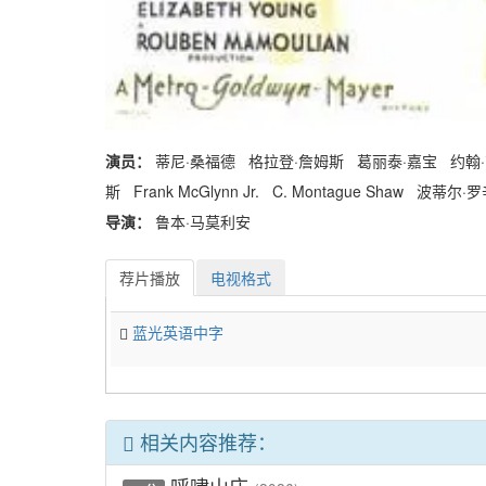
演员：
蒂尼·桑福德 格拉登·詹姆斯 葛丽泰·嘉宝 约翰
斯 Frank McGlynn Jr. C. Montague Shaw 波蒂尔
导演：
鲁本·马莫利安
荐片播放
电视格式
蓝光英语中字
相关内容推荐：