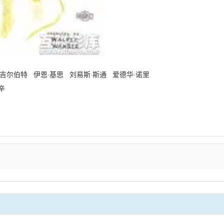
·吉尔伯特 伊恩·基思 刘易斯·斯通 爱德华·诺里
·罗辛