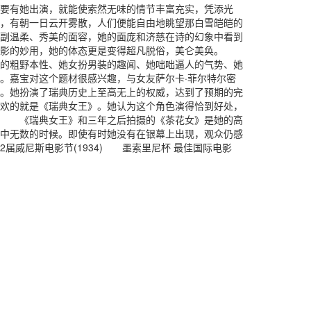
要有她出演，就能使索然无味的情节丰富充实，凭添光
，有朝一日云开雾散，人们便能自由地眺望那白雪皑皑的
副温柔、秀美的面容，她的面庞和济慈在诗的幻象中看到
和影的妙用，她的体态更是变得超凡脱俗，美仑美奂。
的粗野本性、她女扮男装的趣闻、她咄咄逼人的气势、她
。嘉宝对这个题材很感兴趣，与女友萨尔卡·菲尔特尔密
。她扮演了瑞典历史上至高无上的权威，达到了预期的完
欢的就是《瑞典女王》。她认为这个角色演得恰到好处，
。 《瑞典女王》和三年之后拍摄的《茶花女》是她的高
中无数的时候。即使有时她没有在银幕上出现，观众仍感
届威尼斯电影节(1934) 墨索里尼杯 最佳国际电影