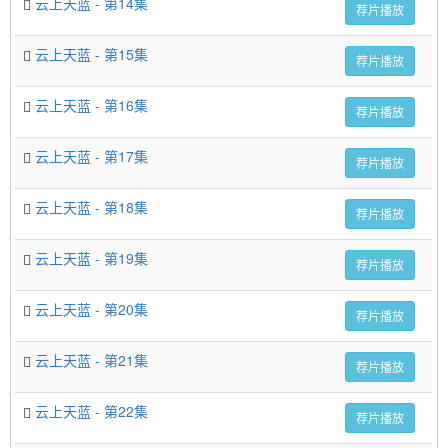
云上天蓝 - 第14集
荐片播放
云上天蓝 - 第15集
荐片播放
云上天蓝 - 第16集
荐片播放
云上天蓝 - 第17集
荐片播放
云上天蓝 - 第18集
荐片播放
云上天蓝 - 第19集
荐片播放
云上天蓝 - 第20集
荐片播放
云上天蓝 - 第21集
荐片播放
云上天蓝 - 第22集
荐片播放