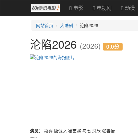
电影
电视剧
动漫
网站首页
大陆剧
沦陷2026
沦陷2026
(2026)
0.0分
演员：
嘉羿 唐诚之 崔艺骞 与七 珂欣 张睿怡