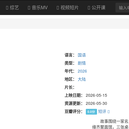
综艺
音乐MV
视频短片
公开课
语言：
国语
类型：
剧情
年代：
2026
地区：
大陆
片长：
上映日期：
2026-05-15
资源更新：
2026-05-30
豆瓣评分：
短评
0.0分
故事围绕一家名为 
缘齐聚面馆，三张桌