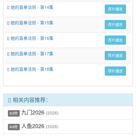
她的直拳法则 - 第14集
荐片播放
她的直拳法则 - 第15集
荐片播放
她的直拳法则 - 第16集
荐片播放
她的直拳法则 - 第17集
荐片播放
她的直拳法则 - 第18集
荐片播放
相关内容推荐：
九门2026
(2026)
0.0分
人鱼2026
(2026)
0.0分