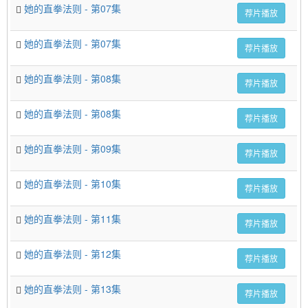
她的直拳法则 - 第07集
荐片播放
她的直拳法则 - 第07集
荐片播放
她的直拳法则 - 第08集
荐片播放
她的直拳法则 - 第08集
荐片播放
她的直拳法则 - 第09集
荐片播放
她的直拳法则 - 第10集
荐片播放
她的直拳法则 - 第11集
荐片播放
她的直拳法则 - 第12集
荐片播放
她的直拳法则 - 第13集
荐片播放