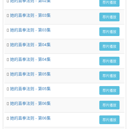
她的直拳法则 - 第02集
荐片播放
她的直拳法则 - 第03集
荐片播放
她的直拳法则 - 第03集
荐片播放
她的直拳法则 - 第04集
荐片播放
她的直拳法则 - 第04集
荐片播放
她的直拳法则 - 第05集
荐片播放
她的直拳法则 - 第05集
荐片播放
她的直拳法则 - 第06集
荐片播放
她的直拳法则 - 第06集
荐片播放