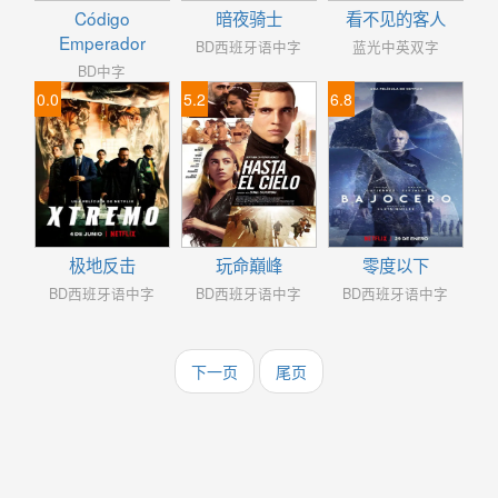
Código
暗夜骑士
看不见的客人
Emperador
BD西班牙语中字
蓝光中英双字
BD中字
0.0
5.2
6.8
极地反击
玩命巔峰
零度以下
BD西班牙语中字
BD西班牙语中字
BD西班牙语中字
下一页
尾页