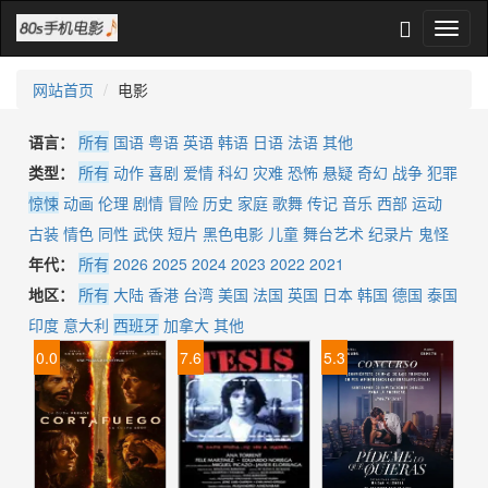
网站首页
电影
语言：
所有
国语
粤语
英语
韩语
日语
法语
其他
类型：
所有
动作
喜剧
爱情
科幻
灾难
恐怖
悬疑
奇幻
战争
犯罪
惊悚
动画
伦理
剧情
冒险
历史
家庭
歌舞
传记
音乐
西部
运动
古装
情色
同性
武侠
短片
黑色电影
儿童
舞台艺术
纪录片
鬼怪
年代：
所有
2026
2025
2024
2023
2022
2021
地区：
所有
大陆
香港
台湾
美国
法国
英国
日本
韩国
德国
泰国
印度
意大利
西班牙
加拿大
其他
0.0
7.6
5.3