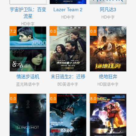
宇宙护卫队：百变
Lazer Team 2
阿凡达3
流星
HD中字
HD中字
HD中字
7.2
0.0
0.0
情迷步话机
末日逃生2：迁移
绝地狂奔
蓝光韩语中字
BD英语中字
HD国语中字
0.0
0.0
8.0