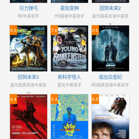
引力弹弓
星际变种
回到未来2
BD中英双字
HD国语中英双字
蓝光国英双语中英双
字
8.0
7.6
0.0
回到未来3
新科学怪人
逃出白垩纪
蓝光国英双语中英双
蓝光中英双字
BD国英双语中英双字
字
6.4
5.4
8.5