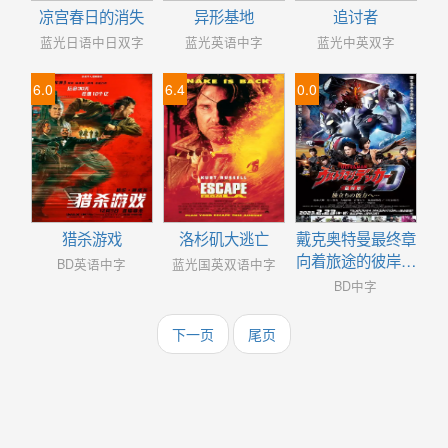
凉宫春日的消失
异形基地
追讨者
蓝光日语中日双字
蓝光英语中字
蓝光中英双字
6.0
6.4
0.0
猎杀游戏
洛杉矶大逃亡
戴克奥特曼最终章
向着旅途的彼岸…
BD英语中字
蓝光国英双语中字
BD中字
下一页
尾页