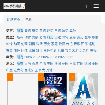
网站首页
电影
语言：
所有
国语
粤语
英语
韩语
日语
法语
其他
类型：
所有
动作
喜剧
爱情
科幻
灾难
恐怖
悬疑
奇幻
战争
犯罪
惊悚
动画
伦理
剧情
冒险
历史
家庭
歌舞
传记
音乐
西部
运动
古装
情色
同性
武侠
短片
黑色电影
儿童
舞台艺术
纪录片
鬼怪
年代：
所有
2026
2025
2024
2023
2022
2021
地区：
所有
大陆
香港
台湾
美国
法国
英国
日本
韩国
德国
泰国
印度
意大利
西班牙
加拿大
其他
0.0
3.9
0.0