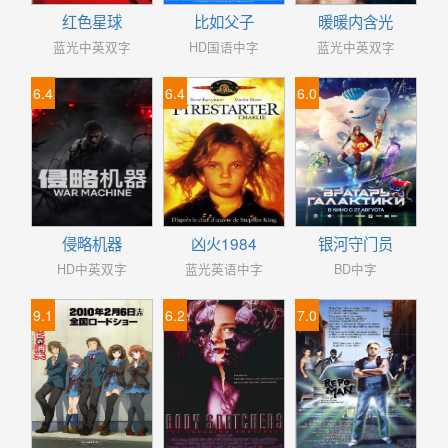
红色星球
比如父子
暖暖内含光
蓝光中英双字
HD国语中字
蓝光中英双字
6.4
6.4
6.0
侵略机器
凶火1984
银河守门员
HD中英双字
蓝光英语中字
BD中字
9.1
6.2
7.0