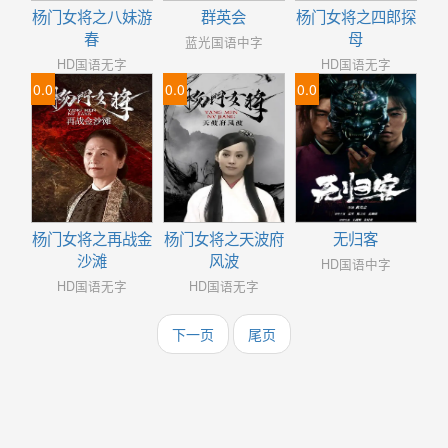
杨门女将之八妹游
群英会
杨门女将之四郎探
春
母
蓝光国语中字
HD国语无字
HD国语无字
0.0
0.0
0.0
杨门女将之再战金
杨门女将之天波府
无归客
沙滩
风波
HD国语中字
HD国语无字
HD国语无字
下一页
尾页