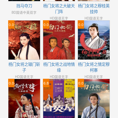
挡马夺刀
杨门女将之大破天
杨门女将之穆桂英
门阵
挂帅
BD国语中英双字
HD国语无字
HD国语无字
0.0
0.0
0.0
杨门女将之辕门斩
杨门女将之战地情
杨门女将之情定穆
子
缘
柯寨
HD国语无字
HD国语无字
HD国语无字
0.0
6.8
0.0