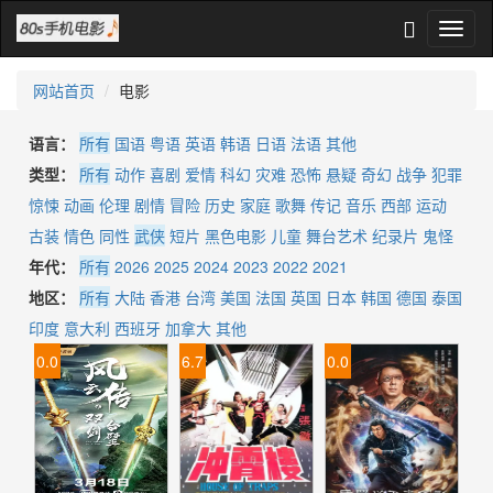
网站首页
电影
语言：
所有
国语
粤语
英语
韩语
日语
法语
其他
类型：
所有
动作
喜剧
爱情
科幻
灾难
恐怖
悬疑
奇幻
战争
犯罪
惊悚
动画
伦理
剧情
冒险
历史
家庭
歌舞
传记
音乐
西部
运动
古装
情色
同性
武侠
短片
黑色电影
儿童
舞台艺术
纪录片
鬼怪
年代：
所有
2026
2025
2024
2023
2022
2021
地区：
所有
大陆
香港
台湾
美国
法国
英国
日本
韩国
德国
泰国
印度
意大利
西班牙
加拿大
其他
0.0
6.7
0.0