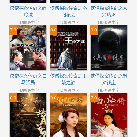
侠僧探案传奇之醉
侠僧探案传奇之洛
侠僧探案传奇之大
玲珑
阳花会
兴赌坊
HD国语中字
HD国语中字
HD国语中字
7.0
0.0
0.0
侠僧探案传奇之白
侠僧探案传奇之王
侠僧探案传奇之聚
马镖局
陵之谜
义钱庄
HD国语中字
HD国语中字
HD国语中字
0.0
0.0
7.9