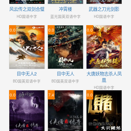
风云传之双剑合璧
冲霄楼
武器之刀光剑影
HD国语中字
蓝光国英双语中字
HD国语中字
0.0
0.0
0.0
目中无人2
目中无人
大唐妖物志杀人凤
凰
BD国英双语中字
BD国英双语中字
HD国语中字
0.0
7.4
0.0